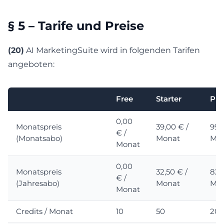
§ 5 – Tarife und Preise
(20)
AI MarketingSuite wird in folgenden Tarifen
angeboten:
Free
Starter
Pro
0,00
Monatspreis
39,00 € /
99,
€ /
(Monatsabo)
Monat
Mo
Monat
0,00
Monatspreis
32,50 € /
82,
€ /
(Jahresabo)
Monat
Mo
Monat
Credits / Monat
10
50
20