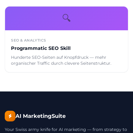
🔍
SEO & ANALYTICS
Programmatic SEO Skill
Hunderte SEO-Seiten auf Knopfdruck — mehr
organischer Traffic durch clevere Seitenstruktur.
AI MarketingSuite
Your Swiss army knife for AI marketing — from strategy to