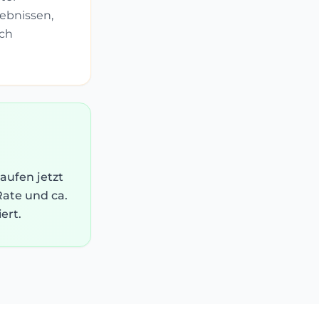
gebnissen,
ich
aufen jetzt
Rate und ca.
ert.