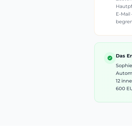
Hautpf
E-Mail 
begren
Das E
Sophie
Automa
12 inn
600 EU