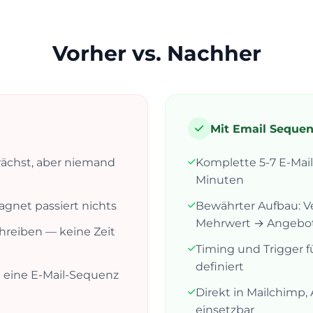
Vorher vs. Nachher
Mit Email Sequenc
wächst, aber niemand
Komplette 5-7 E-Mail
Minuten
net passiert nichts
Bewährter Aufbau: V
Mehrwert → Angebo
hreiben — keine Zeit
Timing und Trigger fü
definiert
 eine E-Mail-Sequenz
l
Direkt in Mailchimp,
einsetzbar