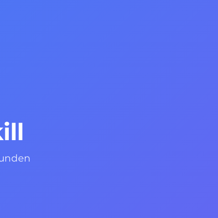
ll
 Kunden