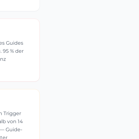
es Guides
. 95 % der
enz
 Trigger
alb von 14
) — Guide-
ster