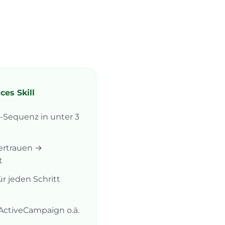
es Skill
-Sequenz in unter 3
ertrauen →
t
r jeden Schritt
 ActiveCampaign o.ä.