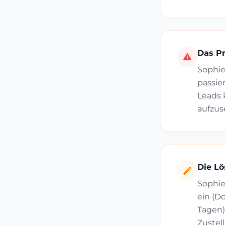
Das P
Sophie
passie
Leads 
aufzus
Die Lö
Sophie
ein (D
Tagen).
Zustel