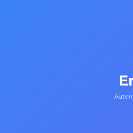
E
Automa